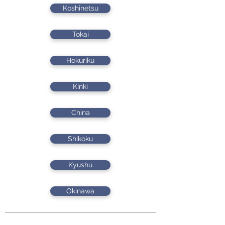
Koshinetsu
Tokai
Hokuriku
Kinki
China
Shikoku
Kyushu
Okinawa