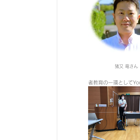
猪又 竜さん
者教育の一環としてYou