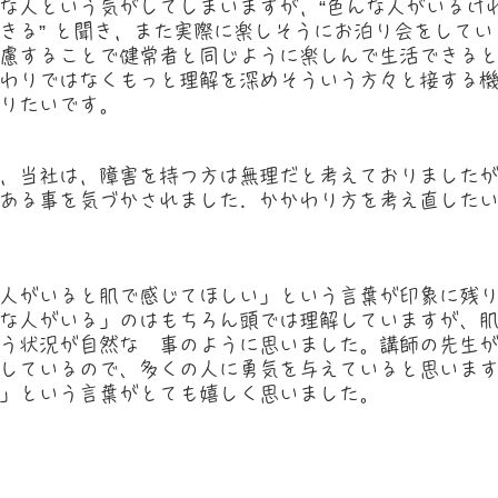
な人という気がしてしまいますが，“色んな人がいるけ
きる” と聞き，また実際に楽しそうにお泊り会をしてい
慮することで健常者と同じように楽しんで生活できる
わりではなくもっと理解を深めそういう方々と接する
りたいです。
，当社は，障害を持つ方は無理だと考えておりました
ある事を気づかされました．かかわり方を考え直した
人がいると肌で感じてほしい」という言葉が印象に残
な人がいる」のはもちろん頭では理解していますが、
う状況が自然な　事のように思いました。講師の先生
しているので、多くの人に勇気を与えていると思いま
」という言葉がとても嬉しく思いました。