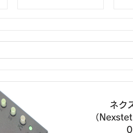
ネクステートとPCを使用し
妊娠
て聴診音のデジタル録音を行
テー
う方法
ネク
（Nexste
0