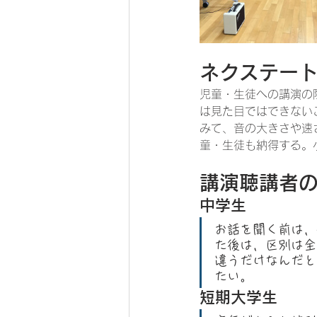
ネクステー
児童・生徒への講演の
は見た目ではできない
みて、音の大きさや速
童・生徒も納得する。
講演聴講者
中学生
お話を聞く前は，
た後は，区別は全
違うだけなんだと
たい。
短期大学生