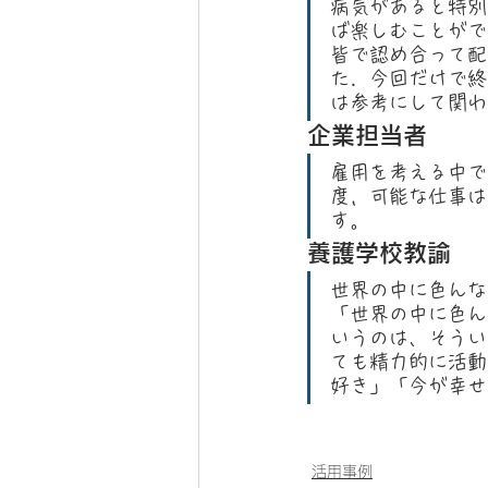
病気があると特別
ば楽しむことがで
皆で認め合って配
た．今回だけで終
は参考にして関わ
企業担当者
雇用を考える中で
度，可能な仕事は
す。
養護学校教諭
世界の中に色んな
「世界の中に色ん
いうのは、そうい
ても精力的に活動
好き」「今が幸せ
活用事例