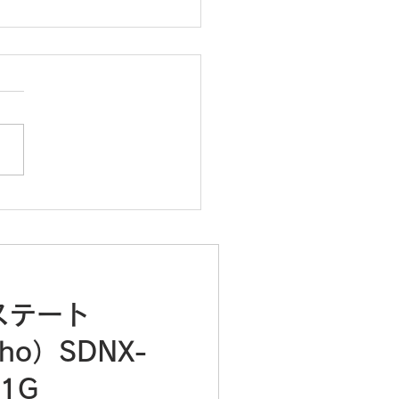
21週 胎児心音をネクス
トで録音してみた
ステート
tho）SDNX-
1G