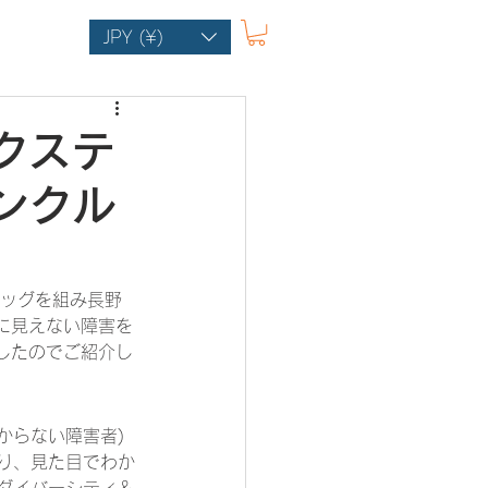
JPY (¥)
クステ
ンクル
タッグを組み長野
に見えない障害を
したのでご紹介し
からない障害者)
り、見た目でわか