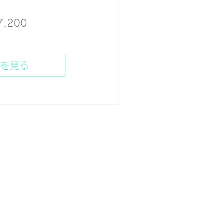
価
7,200
格
細を見る