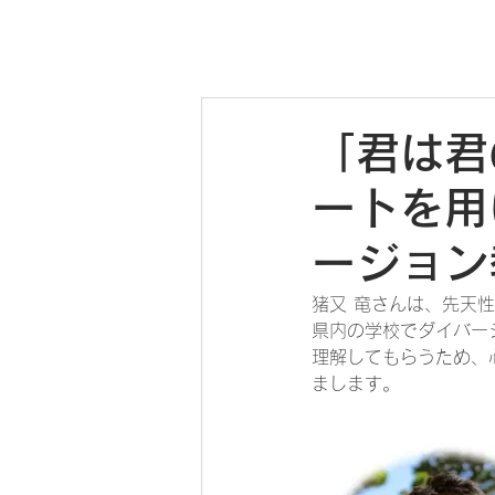
「君は君
ートを用
ージョン
猪又 竜さんは、先天
県内の学校でダイバー
理解してもらうため、
まします。