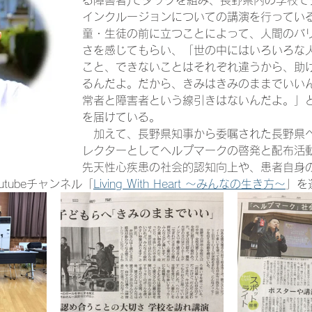
る障害者)でタッグを組み、長野県内の学校で
インクルージョンについての講演を行ってい
童・生徒の前に立つことによって、人間のバ
さを感じてもらい、「世の中にはいろいろな
こと、できないことはそれぞれ違うから、助
るんだよ。だから、きみはきみのままでいい
常者と障害者という線引きはないんだよ。」
を届けている。
　加えて、長野県知事から委嘱された長野県
レクターとしてヘルプマークの啓発と配布活
先天性心疾患の社会的認知向上や、患者自身
tubeチャンネル「
Living With Heart ～みんなの生き方～
」を