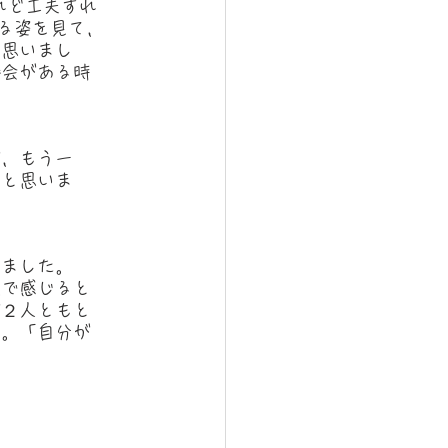
れど工夫すれ
る姿を見て，
と思いまし
機会がある時
が，もう一
いと思いま
りました。
肌で感じると
が２人ともと
す。「自分が