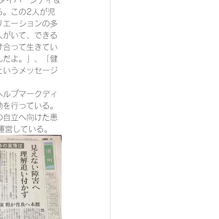
ダイバーシティ＆
る。この2人が児
リエーションの多
人がいて、できる
け合って生きてい
んだよ。」、「健
というメッセージ
ヘルプマークディ
動を行っている。
の自立へ向けた患
運営している。