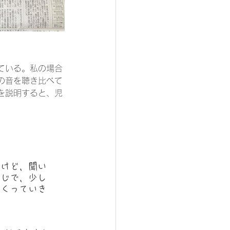
ている。私の場合
の音を聴き比べて
を説明すると、児
。
いけど，聞い
同じで，少し
つくっていき