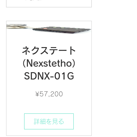
ネクステートとヘッドフ
ベル面のダイ
ォン（SONY WH-
ノンチルスリーフ
CH510）をペアリング
する
ネクステート
（Nexstetho）
SDNX-01G
価
¥57,200
格
詳細を見る